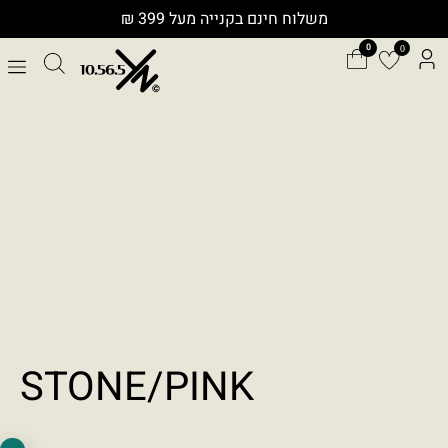
ילוג
משלוח חינם בקנייה מעל 399 ₪
תוכן
0
כלי נגישות
גודל טקסט
A+
A-
100%
STONE/PINK
גווני אפור
מצבי תצוגה
רגיל
ניגודיות גבוהה