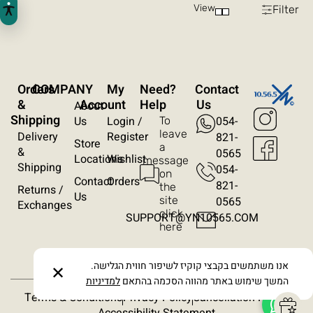
View
Filter
ניגודיות הפוכה
רקע בהיר
הדגשת קישורים
Orders
COMPANY
My
?Need
Contact
פונט קריא
&
Account
Help
Us
About
Shipping
Us
Login /
054-
To
עצירת אנימציות
leave
Delivery
Register
821-
Store
a
&
0565
Locations
Wishlist
message
ריווח טקסט
Shipping
054-
on
Contact
Orders
821-
the
Returns /
סרגל קריאה
Us
site
0565​
Exchanges
click
SUPPORT@YN10565.COM
here
הסתרת תמונות
אנו משתמשים בקבצי קוקיז לשיפור חווית הגלישה.
✕
המשך שימוש באתר מהווה הסכמה בהתאם
למדיניות
Terms & Conditions
Privacy Policy
Cancellation Policy