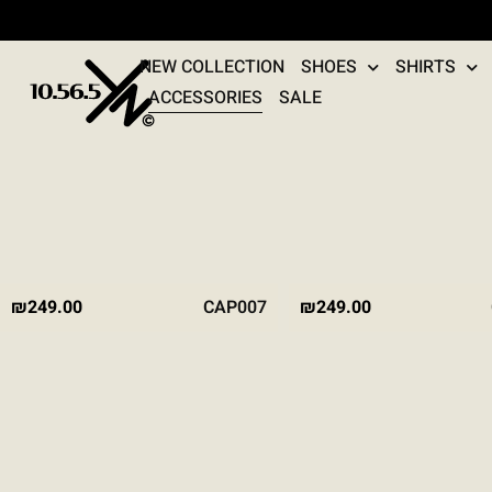
NEW COLLECTION
SHOES
SHIRTS
ACCESSORIES
SALE
BLACK
STONE
₪
249.00
CAP007
₪
249.00