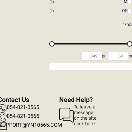
M
(3)
OS
(2)
מחיר
₪
—
₪
Contact Us
?Need Help
054-821-0565
To leave a
message
054-821-0565​
on the site
click here
SUPPORT@YN10565.COM