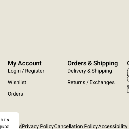
My Account
Orders & Shipping
Login / Register
Delivery & Shipping
Wishlist
Returns / Exchanges
Orders
אנו מ
onditions
Privacy Policy
Cancellation Policy
Accessibilit
המשך 