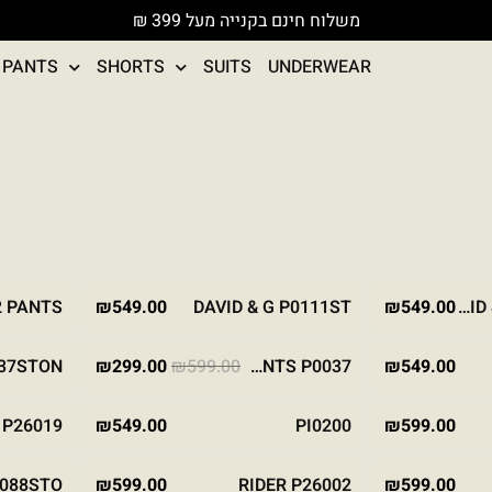
משלוח חינם בקנייה מעל 399 ₪
PANTS
SHORTS
SUITS
UNDERWEAR
K
STONE
2 PANTS
₪
549.00
DAVID & G P0111ST
₪
549.00
DAVID & G P0111 BROWN
New
המחיר המקורי היה: ₪599.00.
המחיר הנוכחי הוא: 
מבצע
BLACK
₪
299.00
₪
599.00
CLASSIC PANTS P0037
₪
549.00
-50%
EIGE
STONE
KHAKI
BLACK
P26019
₪
549.00
PI0200
₪
599.00
BROWN
BLACK
J
0088STO
₪
599.00
RIDER P26002
₪
599.00