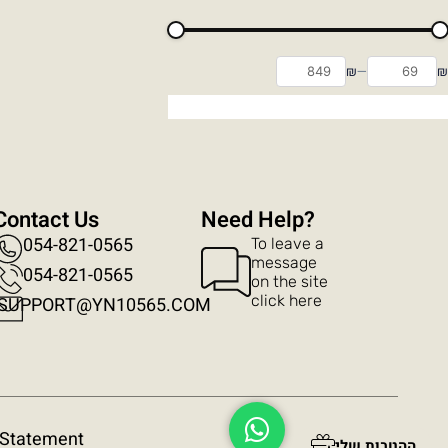
₪
—
₪
Contact Us
?Need Help
054-821-0565
To leave a
message
054-821-0565​
on the site
click here
SUPPORT@YN10565.COM
שלח הודעת WhatsApp
y Statement
ההטבות שלי