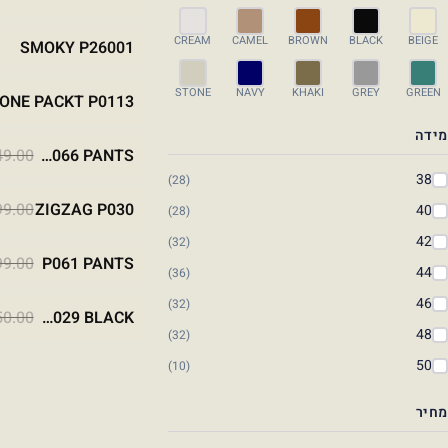
NAVY
BROWN
CREAM
CAMEL
BROWN
BLACK
BEIGE
SMOKY P26001
STONE
BLACK
STONE
NAVY
KHAKI
GREY
GREEN
 ONE PACKT P0113
מידה
BEIGE
BLACK
49.00
P0066 PANTS
38
(28)
STONE
BLACK
99.00
ZIGZAG P030
40
(28)
42
(32)
STONE
GREY
GREEN
BLACK
99.00
P061 PANTS
44
(36)
46
(32)
BLACK
50.00
OVAL POCKETS P029 BLACK
48
(32)
50
(10)
מחיר