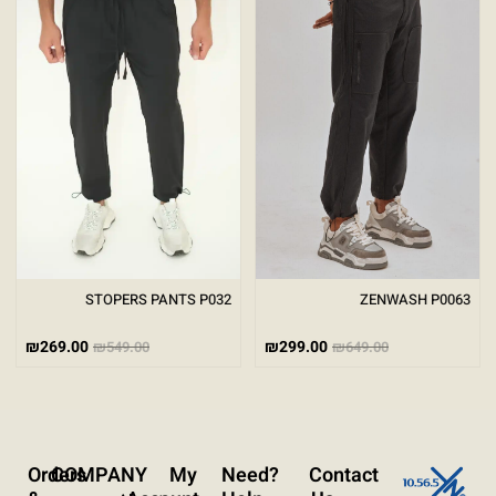
גודל טקסט
A+
A-
100%
גווני אפור
מצבי תצוגה
רגיל
ניגודיות גבוהה
ניגודיות הפוכה
רקע בהיר
הדגשת קישורים
STOPERS PANTS P032
ZENWASH P0063
פונט קריא
₪
269.00
₪
299.00
₪
549.00
₪
649.00
עצירת אנימציות
ריווח טקסט
Orders
COMPANY
My
?Need
Contact
סרגל קריאה