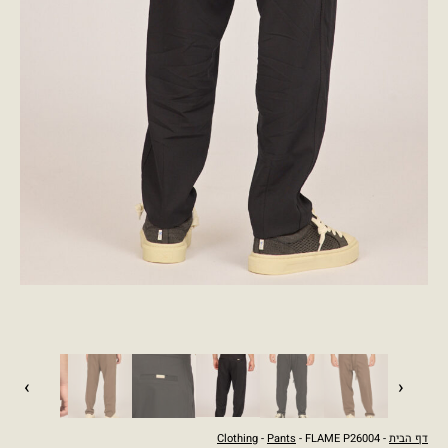
›
‹
דף הבית
-
- FLAME P26004
Pants
-
Clothing