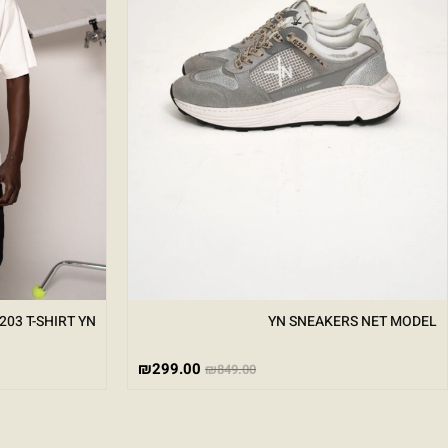
203 T-SHIRT YN
YN SNEAKERS NET MODEL
₪
299.00
₪
849.00