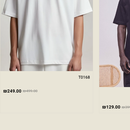
T0168
₪
249.00
₪
499.00
₪
129.00
₪
39