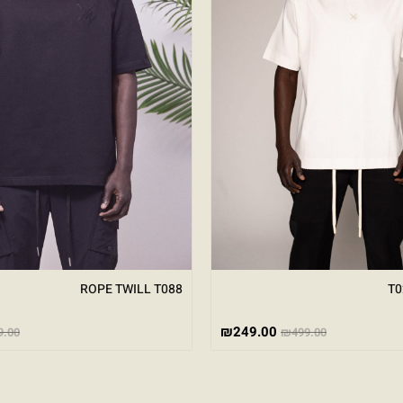
ROPE TWILL T088
T0
₪
249.00
9.00
₪
499.00