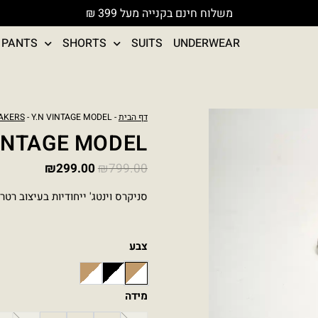
משלוח חינם בקנייה מעל 399 ₪
PANTS
SHORTS
SUITS
UNDERWEAR
המחיר
המחיר
כמות
דף הבית
-
- Y.N VINTAGE MODEL
AKERS
המקורי
הנוכחי
של
VINTAGE MODEL
היה:
הוא:
Y.N
₪299.00.
₪799.00.
₪
299.00
₪
799.00
VINTAGE
MODEL
סניקרס וינטג' ייחודיות בעיצוב רטר
צבע
CAMEL/WHITE
BLACK/WHITE
BEIGE/WHITE
מידה