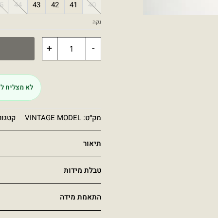
5
44
43
42
41
40
נקה
+
-
לא מצליח לה
מק״ט:
VINTAGE MODEL
קטגור
תיאור
טבלת מידות
התאמת מידה