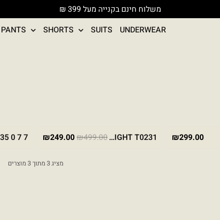
משלוח חינם בקנייה מעל 399 ₪
PANTS
SHORTS
SUITS
UNDERWEAR
המחיר המקורי היה: ₪499.00.
המחיר הנוכחי הוא: 
מבצע
ACK
STONE
BLACK
7 7 0 T0235
₪
249.00
₪
499.00
LITTLE LIGHT T0231
₪
299.00
-50%
מציג 3 מתוך 3 מוצרים