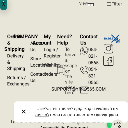
View
Filter
ניגודיות הפוכה
רקע בהיר
הדגשת קישורים
Orders
COMPANY
My
?Need
Contact
פונט קריא
&
Account
Help
Us
About
Shipping
Us
Login /
054-
To
עצירת אנימציות
leave
Delivery
Register
821-
Store
a
&
0565
Locations
Wishlist
message
ריווח טקסט
Shipping
054-
on
Contact
Orders
821-
the
Returns /
סרגל קריאה
Us
site
0565​
Exchanges
click
SUPPORT@YN10565.COM
here
הסתרת תמונות
אנו משתמשים בקבצי קוקיז לשיפור חווית הגלישה.
✕
המשך שימוש באתר מהווה הסכמה בהתאם
למדיניות
Terms & Conditions
Privacy Policy
Cancellation Policy