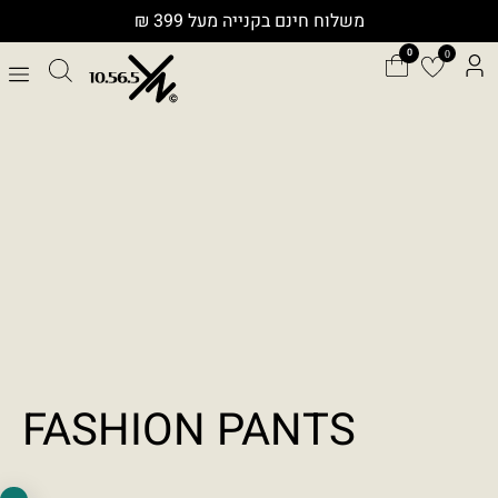
ילוג
משלוח חינם בקנייה מעל 399 ₪
תוכן
0
כלי נגישות
גודל טקסט
A+
A-
100%
FASHION PANTS
גווני אפור
מצבי תצוגה
רגיל
ניגודיות גבוהה