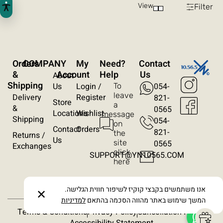
View
Filter
ניגודיות הפוכה
רקע בהיר
הדגשת קישורים
Orders
COMPANY
My
?Need
Contact
פונט קריא
&
Account
Help
Us
About
Shipping
Us
Login /
054-
To
עצירת אנימציות
leave
Delivery
Register
821-
Store
a
&
0565
Locations
Wishlist
message
ריווח טקסט
Shipping
054-
on
Contact
Orders
821-
the
Returns /
סרגל קריאה
Us
site
0565​
Exchanges
click
SUPPORT@YN10565.COM
here
הסתרת תמונות
אנו משתמשים בקבצי קוקיז לשיפור חווית הגלישה.
✕
המשך שימוש באתר מהווה הסכמה בהתאם
למדיניות
Terms & Conditions
Privacy Policy
Cancellation Policy