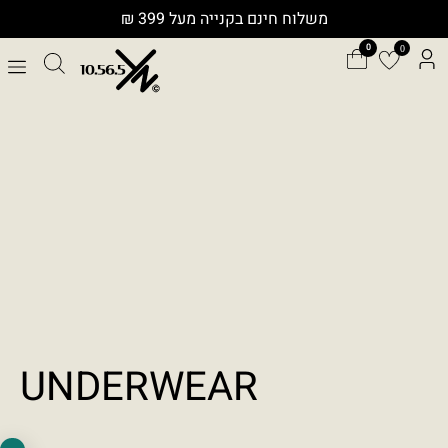
ילוג
משלוח חינם בקנייה מעל 399 ₪
תוכן
0
כלי נגישות
גודל טקסט
A+
A-
100%
UNDERWEAR
גווני אפור
מצבי תצוגה
רגיל
ניגודיות גבוהה