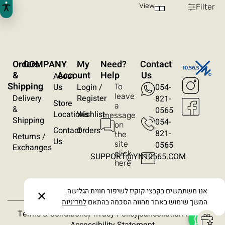
View
Filter
ניגודיות הפוכה
רקע בהיר
הדגשת קישורים
Orders
COMPANY
My
?Need
Contact
פונט קריא
&
Account
Help
Us
About
Shipping
Us
Login /
054-
To
עצירת אנימציות
leave
Delivery
Register
821-
Store
a
&
0565
Locations
Wishlist
message
ריווח טקסט
Shipping
054-
on
Contact
Orders
821-
the
Returns /
סרגל קריאה
Us
site
0565​
Exchanges
click
SUPPORT@YN10565.COM
here
הסתרת תמונות
אנו משתמשים בקבצי קוקיז לשיפור חווית הגלישה.
✕
המשך שימוש באתר מהווה הסכמה בהתאם
למדיניות
Terms & Conditions
Privacy Policy
Cancellation Policy