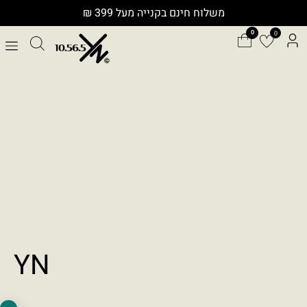
ילוג
משלוח חינם בקנייה מעל 399 ₪
תוכן
0
כלי נגישות
גודל טקסט
A+
A-
100%
YN
גווני אפור
מצבי תצוגה
רגיל
ניגודיות גבוהה