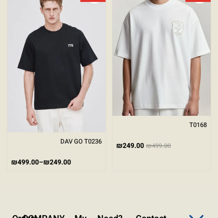
גודל טקסט
A+
A-
100%
גווני אפור
מצבי תצוגה
רגיל
ניגודיות גבוהה
ניגודיות הפוכה
רקע בהיר
T0168
הדגשת קישורים
DAV GO T0236
₪
249.00
₪
499.00
פונט קריא
₪
499.00
–
₪
249.00
עצירת אנימציות
ריווח טקסט