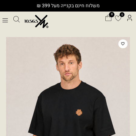
ילוג
משלוח חינם בקנייה מעל 399 ₪
תוכן
0
כמות
של
BEAT
T0255MER