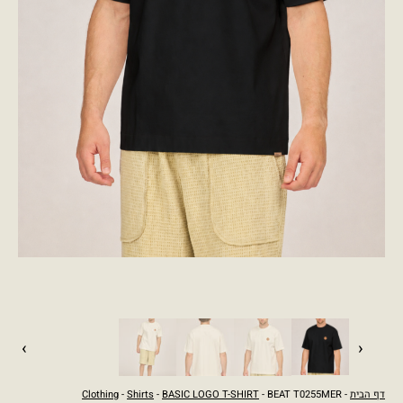
›
‹
דף הבית
-
- BEAT T0255MER
BASIC LOGO T-SHIRT
-
Shirts
-
Clothing