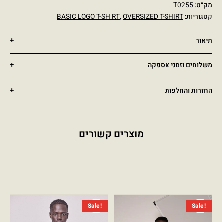
מק״ט:
T0255
קטגוריות:
OVERSIZED T-SHIRT
,
BASIC LOGO T-SHIRT
תיאור
משלוחים וזמני אספקה
החזרות והחלפות
מוצרים קשורים
המחיר הנוכחי הוא: ₪179.00.
המחיר המקורי היה: ₪499.00.
המחיר הנ
המחיר ה
Sale!
Sale!