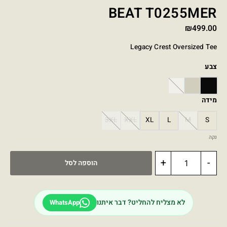
BEAT T0255MER
₪
499.00
Legacy Crest Oversized Tee
צבע
WHITE
STONE
BLACK
מידה
3XL
XXL
XL
L
M
S
נקה
+
-
הוספה לסל
לא מצליח להחליט? דבר איתנו
WhatsApp