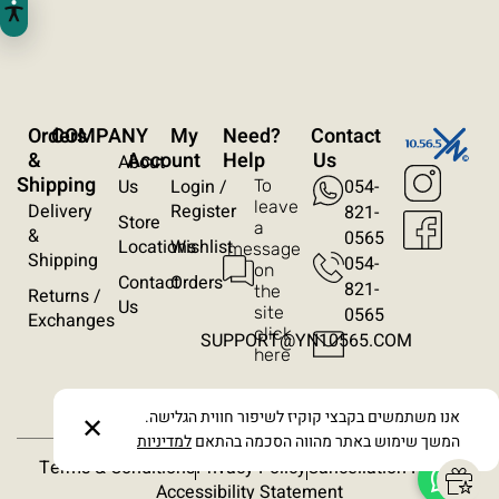
ניגודיות הפוכה
רקע בהיר
הדגשת קישורים
Orders
COMPANY
My
?Need
Contact
פונט קריא
&
Account
Help
Us
About
Shipping
Us
Login /
054-
To
עצירת אנימציות
leave
Delivery
Register
821-
Store
a
&
0565
Locations
Wishlist
message
ריווח טקסט
Shipping
054-
on
Contact
Orders
821-
the
Returns /
סרגל קריאה
Us
site
0565​
Exchanges
click
SUPPORT@YN10565.COM
here
הסתרת תמונות
אנו משתמשים בקבצי קוקיז לשיפור חווית הגלישה.
✕
המשך שימוש באתר מהווה הסכמה בהתאם
למדיניות
Terms & Conditions
Privacy Policy
Cancellation Policy
Accessibility Statement