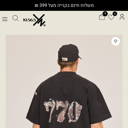
ילוג
משלוח חינם בקנייה מעל 399 ₪
תוכן
0
כמות
של
OVE
T0278CO