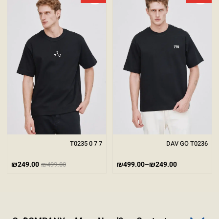
גודל טקסט
A+
A-
100%
גווני אפור
מצבי תצוגה
רגיל
ניגודיות גבוהה
ניגודיות הפוכה
רקע בהיר
הדגשת קישורים
7 7 0 T0235
DAV GO T0236
פונט קריא
₪
249.00
₪
499.00
–
₪
249.00
₪
499.00
עצירת אנימציות
ריווח טקסט