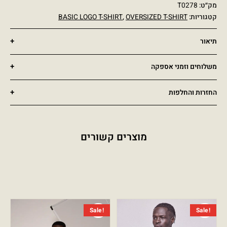
מק״ט:
T0278
קטגוריות:
OVERSIZED T-SHIRT
,
BASIC LOGO T-SHIRT
תיאור
משלוחים וזמני אספקה
החזרות והחלפות
מוצרים קשורים
המחיר הנוכחי הוא: ₪129.00.
המחיר המקורי היה: ₪399.00.
המחיר הנ
המחיר ה
Sale!
Sale!