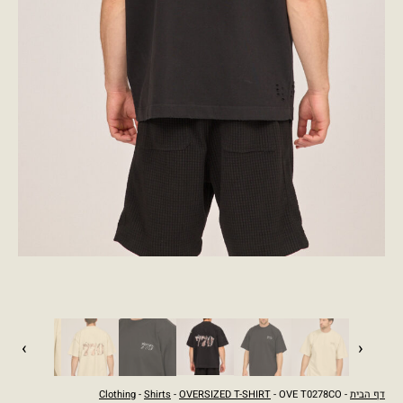
›
‹
דף הבית
-
- OVE T0278CO
OVERSIZED T-SHIRT
-
Shirts
-
Clothing