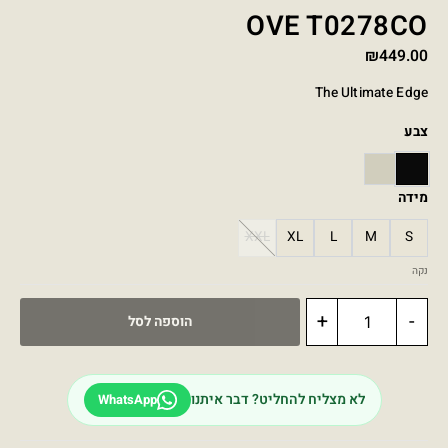
OVE T0278CO
₪
449.00
The Ultimate Edge
צבע
STONE
BLACK
מידה
XXL
XL
L
M
S
נקה
+
-
הוספה לסל
לא מצליח להחליט? דבר איתנו
WhatsApp