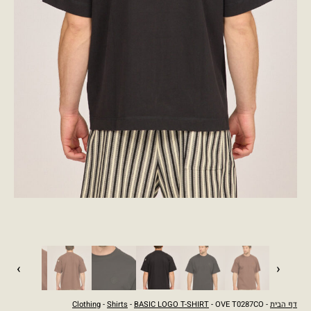
›
‹
דף הבית
-
- OVE T0287CO
BASIC LOGO T-SHIRT
-
Shirts
-
Clothing