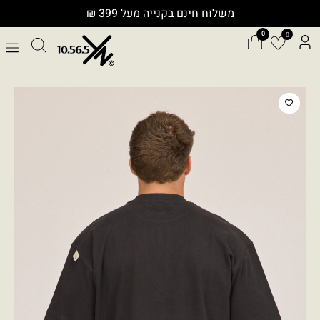
ילוג
משלוח חינם בקנייה מעל 399 ₪
תוכן
0
כמות
של
OVE
T0287CO