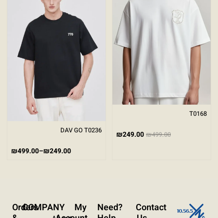
גודל טקסט
A+
A-
100%
גווני אפור
מצבי תצוגה
רגיל
ניגודיות גבוהה
ניגודיות הפוכה
רקע בהיר
T0168
הדגשת קישורים
DAV GO T0236
₪
249.00
₪
499.00
פונט קריא
₪
499.00
–
₪
249.00
עצירת אנימציות
ריווח טקסט
Orders
COMPANY
My
?Need
Contact
סרגל קריאה