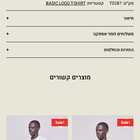
מק״ט:
T0287
קטגוריות:
BASIC LOGO T-SHIRT
תיאור
משלוחים וזמני אספקה
החזרות והחלפות
מוצרים קשורים
המחיר הנוכחי הוא: ₪249.00.
המחיר המקורי היה: ₪399.00.
המחיר הנ
המחיר ה
Sale!
Sale!