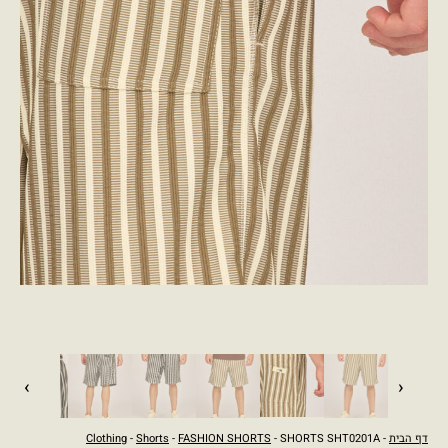
›
‹
דף הבית
-
- SHORTS SHT0201A
FASHION SHORTS
-
Shorts
-
Clothing