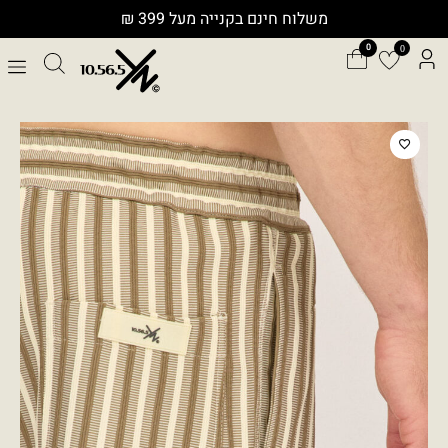
ילוג
משלוח חינם בקנייה מעל 399 ₪
תוכן
0
כמות
של
SHORTS
SHT0201A