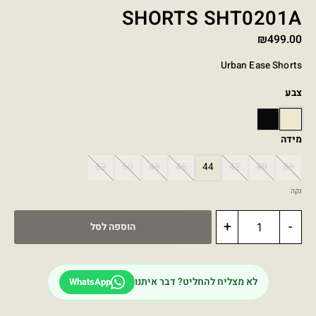
SHORTS SHT0201A
₪
499.00
Urban Ease Shorts
צבע
BLACK
BEIGE
מידה
52
50
48
46
44
42
40
38
נקה
+
-
הוספה לסל
לא מצליח להחליט? דבר איתנו
WhatsApp