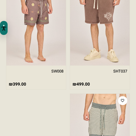
SW008
SHT037
₪
399.00
₪
499.00