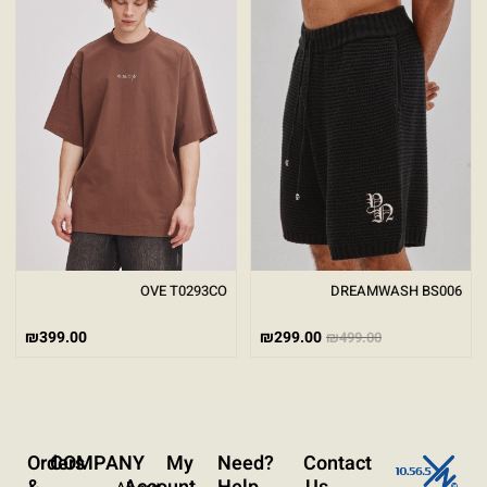
גודל טקסט
A+
A-
100%
גווני אפור
מצבי תצוגה
רגיל
ניגודיות גבוהה
ניגודיות הפוכה
רקע בהיר
הדגשת קישורים
OVE T0293CO
DREAMWASH BS006
פונט קריא
₪
399.00
₪
299.00
₪
499.00
עצירת אנימציות
ריווח טקסט
Orders
COMPANY
My
?Need
Contact
סרגל קריאה