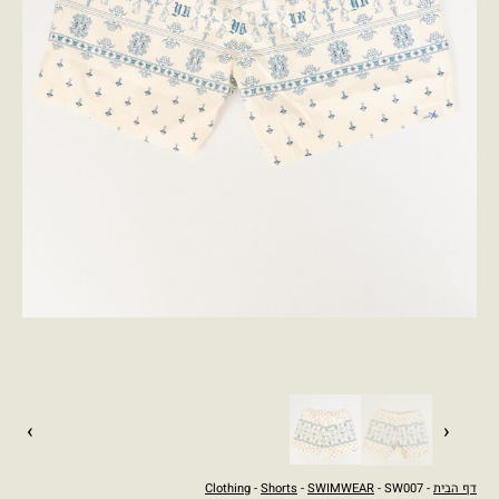
›
‹
דף הבית
-
- SW007
SWIMWEAR
-
Shorts
-
Clothing