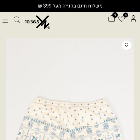
ילוג
משלוח חינם בקנייה מעל 399 ₪
תוכן
0
כמות
של
SW007