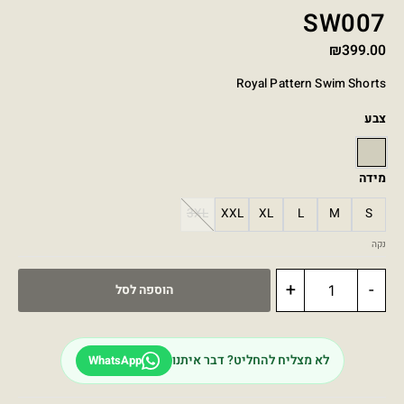
SW007
₪
399.00
Royal Pattern Swim Shorts
צבע
STONE
מידה
3XL
XXL
XL
L
M
S
נקה
+
-
הוספה לסל
לא מצליח להחליט? דבר איתנו
WhatsApp