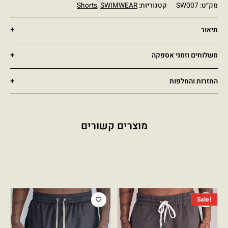
מק״ט:
SW007
קטגוריות:
SWIMWEAR
,
Shorts
תיאור
משלוחים וזמני אספקה
החזרות והחלפות
מוצרים קשורים
המחיר הנוכחי הוא: ₪249.00.
המחיר המקורי היה: ₪449.00.
Sale!