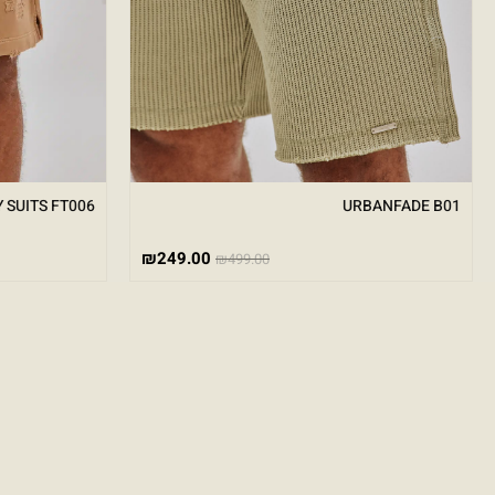
 SUITS FT006
URBANFADE B01
₪
249.00
₪
499.00