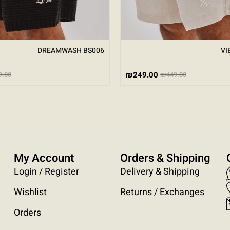
DREAMWASH BS006
VI
₪
249.00
9.00
₪
449.00
My Account
Orders & Shipping
Login / Register
Delivery & Shipping
Wishlist
Returns / Exchanges
Orders