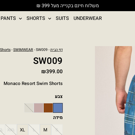
משלוח חינם בקנייה מעל 399 ₪
PANTS
SHORTS
SUITS
UNDERWEAR
כמות
דף הבית
-
- SW009
SWIMWEAR
-
Shorts
של
SW009
SW009
₪
399.00
Monaco Resort Swim Shorts
צבע
STONE
PINK
BROWN
BLUE
מידה
XL
XXL
XL
L
M
S