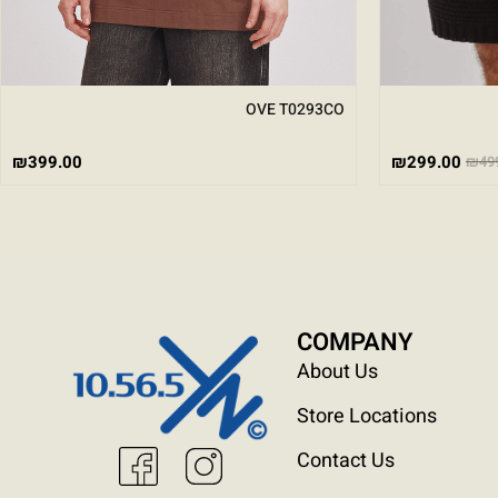
OVE T0293CO
₪
299.00
₪
399.00
₪
49
COMPANY
About Us
Store Locations
Contact Us