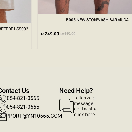
B005 NEW STONWASH BARMUDA
BEFEDE LSS002
₪
249.00
₪
449.00
Contact Us
?Need Help
054-821-0565
To leave a
message
054-821-0565​
on the site
click here
SUPPORT@YN10565.COM