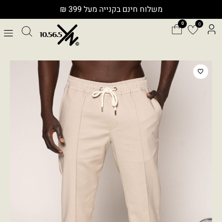
ילוג
משלוח חינם בקנייה מעל 399 ₪
תוכן
0
כמות
של
Y.N
P0073
PANTS