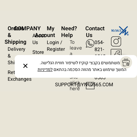
עצירת אנימציות
ריווח טקסט
Orders
COMPANY
My
?Need
Contact
סרגל קריאה
&
Account
Help
Us
About
Shipping
Us
Login /
054-
To
הסתרת תמונות
leave
Delivery
Register
821-
Store
a
&
0565
Locations
Wishlist
message
Shipping
אנו משתמשים בקבצי קוקיז לשיפור חווית הגלישה.
054-
✕
on
Contact
Orders
המשך שימוש באתר מהווה הסכמה בהתאם
למדיניות
821-
the
Returns /
Us
site
0565​
Exchanges
click
SUPPORT@YN10565.COM
here
Terms & Conditions
Privacy Policy
Cancellation Policy
Accessibility Statement