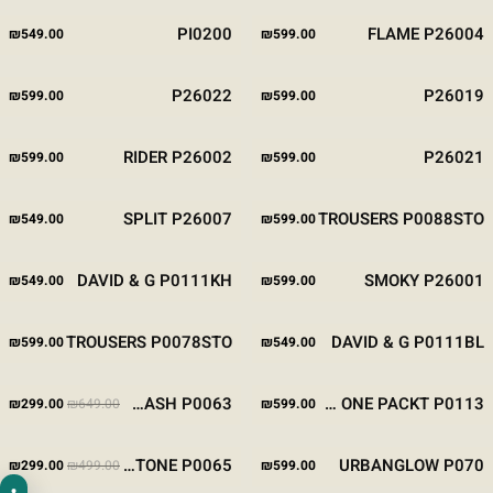
STONE
KHAKI
BLACK
WHITE
BROWN
BLACK
PI0200
FLAME P26004
₪
549.00
₪
599.00
NAVY
CREAM
BROWN
BLACK
STONE
BLACK
BEIGE
P26022
P26019
₪
599.00
₪
599.00
BROWN
BLACK
JEANS
WHITE
KHAKI
BROWN
BLACK
RIDER P26002
P26021
₪
599.00
₪
599.00
STONE
BROWN
BLACK
STONE
SPLIT P26007
TROUSERS P0088STO
₪
549.00
₪
599.00
KHAKI
NAVY
BROWN
DAVID & G P0111KH
SMOKY P26001
₪
549.00
₪
599.00
STONE
BLACK
TROUSERS P0078STO
DAVID & G P0111BL
₪
599.00
₪
549.00
המחיר המקורי היה
המח
מבצע
BEIGE
BLACK
STONE
BLACK
ZENWASH P0063
YN ONE PACKT P0113
₪
299.00
₪
649.00
₪
599.00
-54%
המחיר המקורי היה
המח
מבצע
STONE
KHAKI
CAMEL
BROWN
BLACK
SOULTONE P0065
URBANGLOW P070
₪
299.00
₪
499.00
₪
599.00
-40%