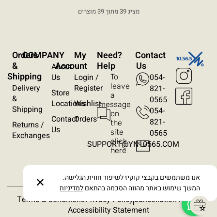
מציג 39 מתוך 39 מוצרים
ניגודיות הפוכה
רקע בהיר
הדגשת קישורים
Orders
COMPANY
My
?Need
Contact
פונט קריא
&
Account
Help
Us
About
Shipping
Us
Login /
054-
To
עצירת אנימציות
leave
Delivery
Register
821-
Store
a
&
0565
Locations
Wishlist
message
ריווח טקסט
Shipping
054-
on
Contact
Orders
821-
the
Returns /
סרגל קריאה
Us
site
0565​
Exchanges
click
SUPPORT@YN10565.COM
here
הסתרת תמונות
אנו משתמשים בקבצי קוקיז לשיפור חווית הגלישה.
✕
המשך שימוש באתר מהווה הסכמה בהתאם
למדיניות
Terms & Conditions
Privacy Policy
Cancellation Policy
Accessibility Statement