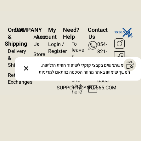
עצירת אנימציות
ריווח טקסט
Orders
COMPANY
My
?Need
Contact
סרגל קריאה
&
Account
Help
Us
About
Shipping
Us
Login /
054-
To
הסתרת תמונות
leave
Delivery
Register
821-
Store
a
&
0565
Locations
Wishlist
message
Shipping
אנו משתמשים בקבצי קוקיז לשיפור חווית הגלישה.
054-
✕
on
Contact
Orders
המשך שימוש באתר מהווה הסכמה בהתאם
למדיניות
821-
the
Returns /
Us
site
0565​
Exchanges
click
SUPPORT@YN10565.COM
here
Terms & Conditions
Privacy Policy
Cancellation Policy
Accessibility Statement