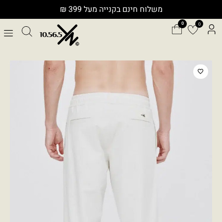
ילוג
משלוח חינם בקנייה מעל 399 ₪
תוכן
0
כמות
של
TROUSERS
P0078STO