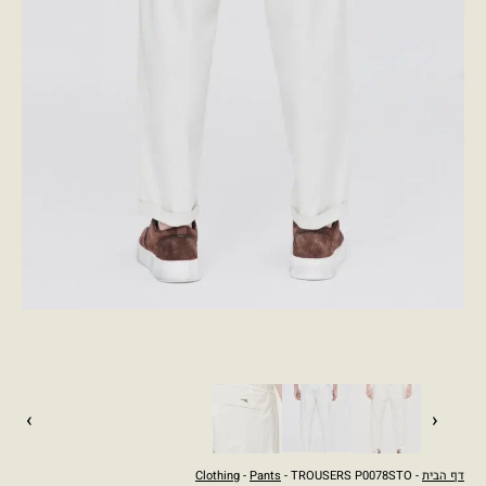
›
‹
דף הבית
-
- TROUSERS P0078STO
Pants
-
Clothing