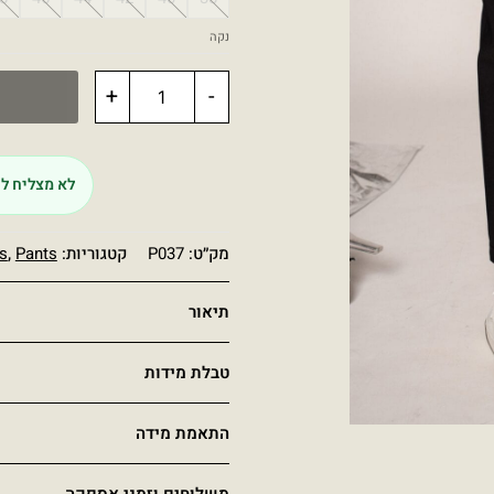
נקה
+
-
לא מצליח לה
מק״ט:
P037
קטגוריות:
Pants
,
s
תיאור
טבלת מידות
התאמת מידה