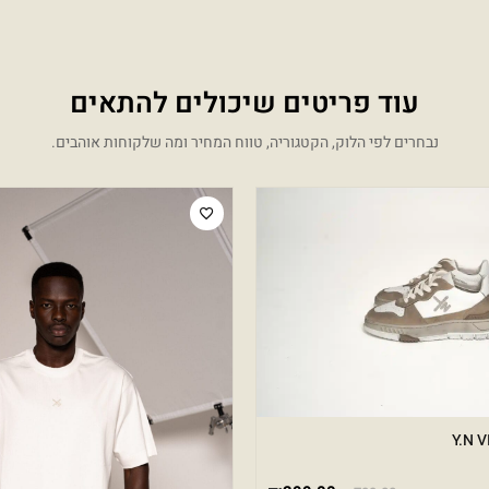
עוד פריטים שיכולים להתאים
נבחרים לפי הלוק, הקטגוריה, טווח המחיר ומה שלקוחות אוהבים.
המחיר הנוכחי הוא: ₪299.00.
המחיר המקורי היה: ₪799.00.
Sale!
Y.N 