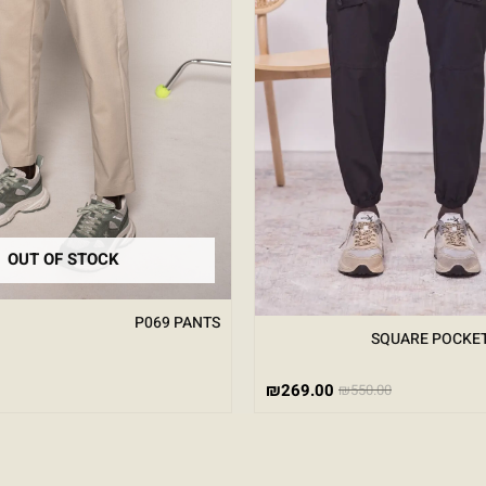
OUT OF STOCK
P069 PANTS
SQUARE POCKET
₪
269.00
₪
550.00