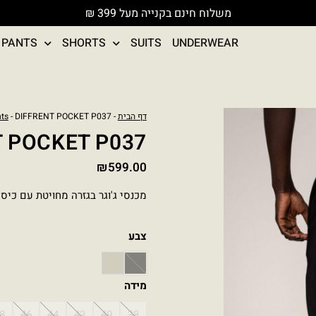
משלוח חינם בקנייה מעל 399 ₪
PANTS
SHORTS
SUITS
UNDERWEAR
כמות
דף הבית
-
- DIFFRENT POCKET P037
ts
של
T POCKET P037
DIFFRENT
₪
599.00
POCKET
P037
מכנסי ג'וגר בגזרה מחויטת עם כיס
צבע
STONE
BLACK
מידה
8
46
44
42
40
38