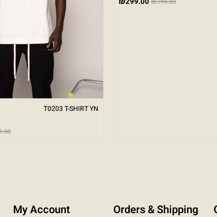
₪
299.00
₪
799.00
T0203 T-SHIRT YN
9.00
My Account
Orders & Shipping