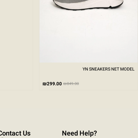
YN SNEAKERS NET MODEL
₪
299.00
₪
849.00
Contact Us
?Need Help