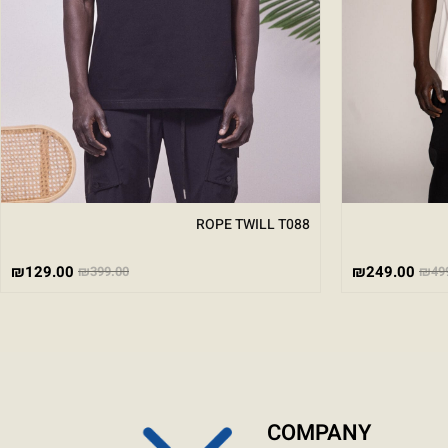
ROPE TWILL T088
₪
129.00
₪
249.00
₪
399.00
₪
49
COMPANY