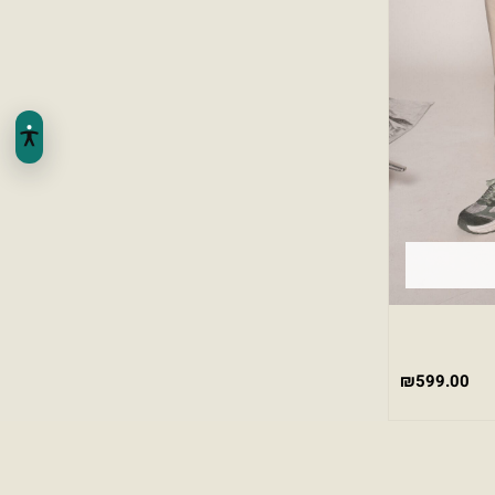
₪
599.00