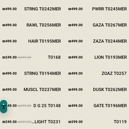
GREEN
STONE
BLACK
WHITE
STONE
BLACK
STRNG T0242MER
PWRR T0245MER
₪
499.00
₪
499.00
WHITE
STONE
BLACK
WHITE
STONE
BLACK
RAWL T0256MER
GAZA T0267MER
₪
499.00
₪
499.00
WHITE
STONE
BLACK
WHITE
BROWN
BLACK
HAIR T0195MER
ZAZA T0244MER
₪
499.00
₪
499.00
המחיר המקורי היה
המח
מבצע
STONE
KHAKI
BLUE
WHITE
BLACK
WHITE
GREEN
BLACK
T0168
LION T0193MER
₪
249.00
₪
499.00
₪
499.00
-50%
STONE
WHITE
BLACK
GREEN
WHITE
BROWN
BLACK
STRNG T0194MER
ZOAZ T0257
₪
499.00
₪
499.00
WHITE
STONE
BLACK
WHITE
STONE
BLACK
MUSCL T0237MER
DUSK T0262MER
₪
499.00
₪
499.00
המחיר המקורי היה
המח
מבצע
STONE
BLUE
WHITE
BLACK
WHITE
BROWN
BLACK
D G 25 T0148
GATE T0196MER
₪
249.00
₪
499.00
₪
499.00
-50%
המחיר המקורי היה
המח
מבצע
STONE
BLACK
BROWN
BLUE
KHAKI
WHITE
BLACK
LITTLE LIGHT T0231
T0119
₪
249.00
₪
499.00
₪
299.00
-50%