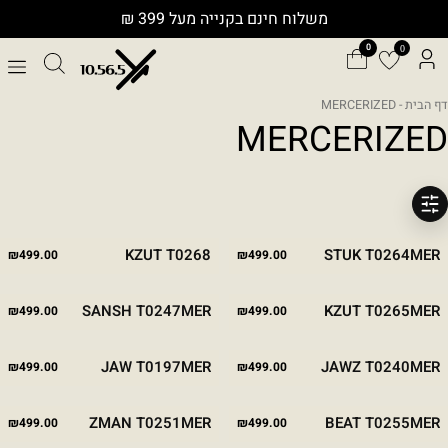
ילוג
משלוח חינם בקנייה מעל 399 ₪
תוכן
0
דף הבית
- MERCERIZED
MERCERIZED
מסננים
WHITE
PINK
BLACK
WHITE
STONE
PINK
BLACK
KZUT T0268
STUK T0264MER
₪
499.00
₪
499.00
PINK
WHITE
BLACK
WHITE
STONE
PINK
BLACK
SANSH T0247MER
KZUT T0265MER
₪
499.00
₪
499.00
WHITE
GREEN
BLACK
WHITE
BLACK
JAW T0197MER
JAWZ T0240MER
₪
499.00
₪
499.00
PINK
WHITE
BLACK
WHITE
STONE
BLACK
ZMAN T0251MER
BEAT T0255MER
₪
499.00
₪
499.00