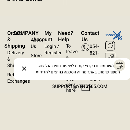
עצירת אנימציות
ריווח טקסט
Orders
COMPANY
My
?Need
Contact
סרגל קריאה
&
Account
Help
Us
About
Shipping
Us
Login /
054-
To
הסתרת תמונות
leave
Delivery
Register
821-
Store
a
&
0565
Locations
Wishlist
message
Shipping
אנו משתמשים בקבצי קוקיז לשיפור חווית הגלישה.
054-
✕
on
Contact
Orders
המשך שימוש באתר מהווה הסכמה בהתאם
למדיניות
821-
the
Returns /
Us
site
0565​
Exchanges
click
SUPPORT@YN10565.COM
here
Terms & Conditions
Privacy Policy
Cancellation Policy
Accessibility Statement