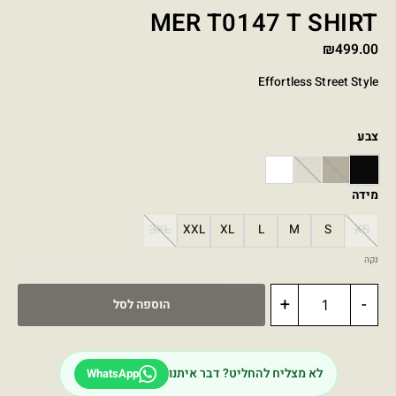
MER T0147 T SHIRT
₪
499.00
Effortless Street Style
צבע
WHITE
STONE
KHAKI
BLACK
מידה
3XL
XXL
XL
L
M
S
XS
נקה
+
-
הוספה לסל
לא מצליח להחליט? דבר איתנו
WhatsApp