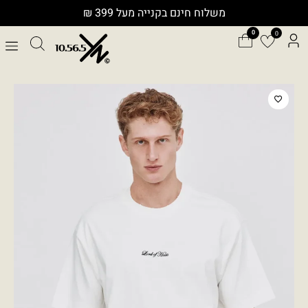
ילוג
משלוח חינם בקנייה מעל 399 ₪
תוכן
0
כמות
של
MER
T0147
T
SHIRT