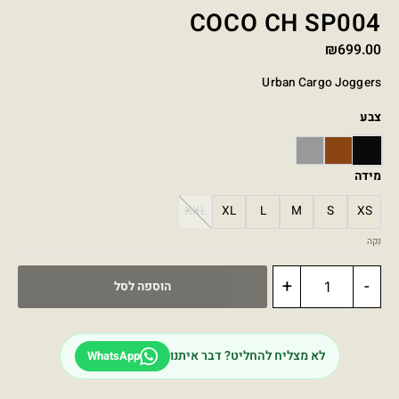
COCO CH SP004
₪
699.00
Urban Cargo Joggers
צבע
GREY
BROWN
BLACK
מידה
XXL
XL
L
M
S
XS
נקה
+
-
הוספה לסל
לא מצליח להחליט? דבר איתנו
WhatsApp