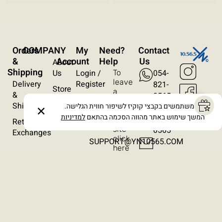
עצירת אנימציות
ריווח טקסט
Orders
COMPANY
My
?Need
Contact
סרגל קריאה
&
Account
Help
Us
About
Shipping
Us
Login /
054-
To
הסתרת תמונות
leave
Delivery
Register
821-
Store
a
&
0565
Locations
Wishlist
message
Shipping
אנו משתמשים בקבצי קוקיז לשיפור חווית הגלישה.
054-
✕
on
Contact
Orders
המשך שימוש באתר מהווה הסכמה בהתאם
למדיניות
821-
the
Returns /
Us
site
0565​
Exchanges
click
SUPPORT@YN10565.COM
here
Terms & Conditions
Privacy Policy
Cancellation Policy
Accessibility Statement