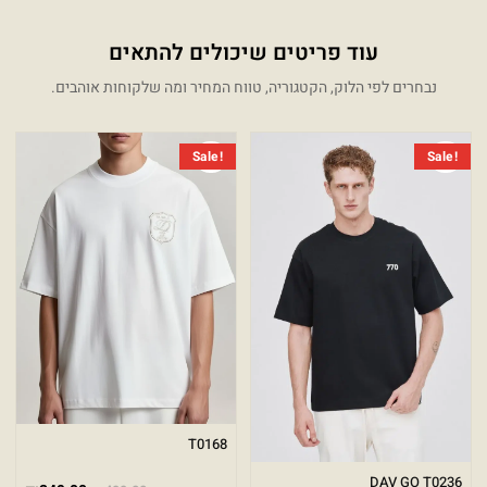
עוד פריטים שיכולים להתאים
נבחרים לפי הלוק, הקטגוריה, טווח המחיר ומה שלקוחות אוהבים.
טווח מחירים: ⁦₪249.00⁩ עד ⁦₪499.00⁩
המחיר 
המחיר 
Sale!
Sale!
T0168
DAV GO T0236