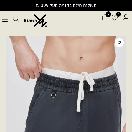
ילוג
משלוח חינם בקנייה מעל 399 ₪
תוכן
0
כמות
של
COCO
CH
SP004