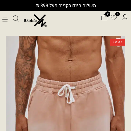
ילוג
משלוח חינם בקנייה מעל 399 ₪
תוכן
0
המחיר
המחיר
כמות
Sale!
המקורי
הנוכחי
של
היה:
הוא:
DI-
₪229.00.
₪449.00.
HC
URBANIX
FT002