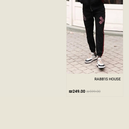
RABB'IS HOUSE
₪
249.00
₪
599.00