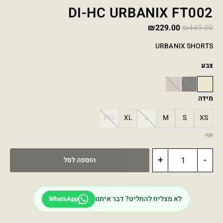
DI-HC URBANIX FT002
₪
229.00
₪
449.00
URBANIX SHORTS
צבע
PINK
BLACK
BEIGE
מידה
XXL
XL
L
M
S
XS
נקה
+
-
הוספה לסל
לא מצליח להחליט? דבר איתנו
WhatsApp