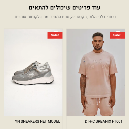
עוד פריטים שיכולים להתאים
נבחרים לפי הלוק, הקטגוריה, טווח המחיר ומה שלקוחות אוהבים.
המחיר הנוכחי הוא: ₪249.00.
המחיר המקורי היה: ₪399.00.
המחיר 
המחיר 
Sale!
Sale!
YN SNEAKERS NET MODEL
DI-HC URBANIX FT001