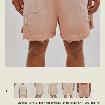
›
‹
דף הבית
-
- DI-HC URBANIX FT002
FASHION SHORTS
-
Shorts
-
Clothing