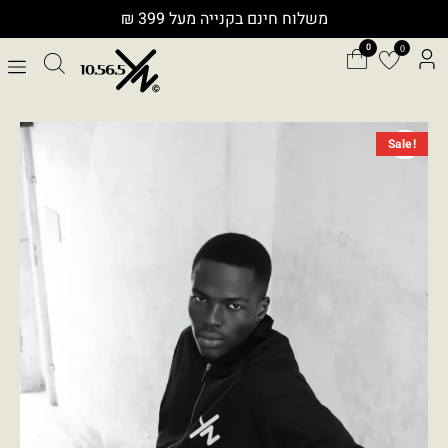
ילוג
משלוח חינם בקנייה מעל 399 ₪
תוכן
0
המחיר
המחיר
כמות
Sale!
המקורי
הנוכחי
של
היה:
הוא:
EAGLE
₪299.00.
₪649.00.
YN