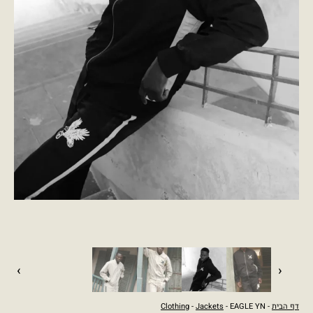
›
‹
דף הבית
-
- EAGLE YN
Jackets
-
Clothing