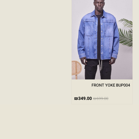
FRONT YOKE BUP004
₪
349.00
₪
699.00