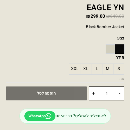
EAGLE YN
₪
299.00
₪
649.00
Black Bomber Jacket
צבע
STONE
BLACK
מידה
XXL
XL
L
M
S
נקה
+
-
הוספה לסל
לא מצליח להחליט? דבר איתנו
WhatsApp