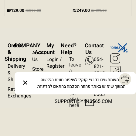
פונט קריא
₪
129.00
₪
249.00
₪
399.00
₪
499.00
עצירת אנימציות
ריווח טקסט
Orders
COMPANY
My
?Need
Contact
סרגל קריאה
&
Account
Help
Us
About
Shipping
Us
Login /
054-
To
הסתרת תמונות
leave
Delivery
Register
821-
Store
a
&
0565
Locations
Wishlist
message
Shipping
אנו משתמשים בקבצי קוקיז לשיפור חווית הגלישה.
054-
✕
on
Contact
Orders
המשך שימוש באתר מהווה הסכמה בהתאם
למדיניות
821-
the
Returns /
Us
site
0565​
Exchanges
click
SUPPORT@YN10565.COM
here
Terms & Conditions
Privacy Policy
Cancellation Policy