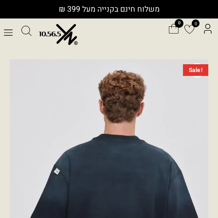
ילוג
משלוח חינם בקנייה מעל 399 ₪
תוכן
0
המחיר
המחיר
כמות
Sale!
המקורי
הנוכחי
של
היה:
הוא:
GOD
₪249.00.
₪449.00.
10.565
T
SHIRT