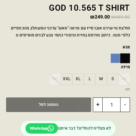
GOD 10.565 T SHIRT
₪
249.00
₪
449.00
חולצת טי-שירט אוברסייז עם מראה "וואש" עדכני המשתלב מהכתפיים
כלפי מטה. כיתוב מודפס בחזית וגימורי כתמי צבע לבנים מוסיפים ט
צבע
BLUE
BLACK
מידה
3XL
XXL
XL
L
M
S
XS
נקה
+
-
הוספה לסל
לא מצליח להחליט? דבר איתנו
WhatsApp