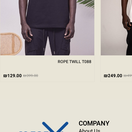
ROPE TWILL T088
₪
129.00
₪
249.00
₪
399.00
₪
49
COMPANY
About Us