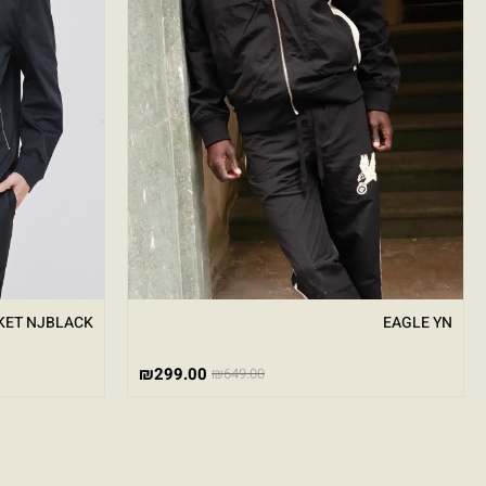
EAGLE YN
KET NJBLACK
₪
299.00
₪
649.00