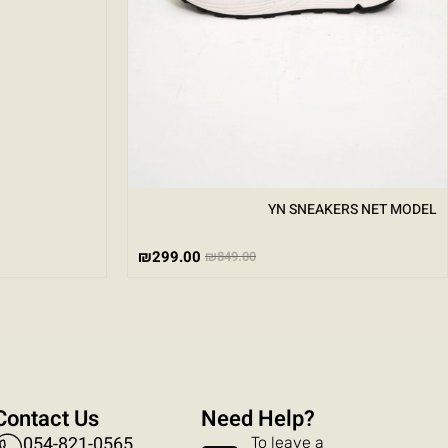
YN SNEAKERS NET MODEL
₪
299.00
₪
849.00
Contact Us
?Need Help
054-821-0565
To leave a