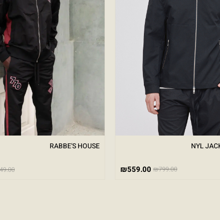
NYL JAC
RABBE'S HOUSE
₪
559.00
₪
799.00
49.00