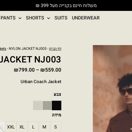
משלוח חינם בקנייה מעל 399 ₪
PANTS
SHORTS
SUITS
UNDERWEAR
טווח
כמות
דף הבית
-
- NYLON JACKET NJ003
kets
מחירים
של
JACKET NJ003
NYLON
עד
₪
799.00
–
₪
559.00
JACKET
NJ003
Urban Coach Jacket
צבע
OLIVE GREEN
STONE
BLACK
מידה
XL
XXL
XL
L
M
S