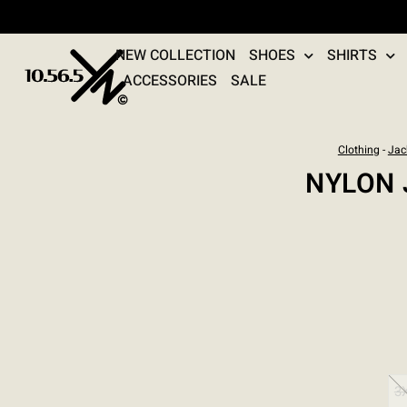
NEW COLLECTION
SHOES
SHIRTS
ACCESSORIES
SALE
Clothing
-
Jac
:
NYLON 
3