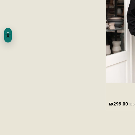
₪
299.00
₪
6