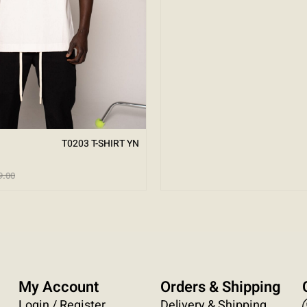
T0203 T-SHIRT YN
9.00
My Account
Orders & Shipping
Login / Register
Delivery & Shipping