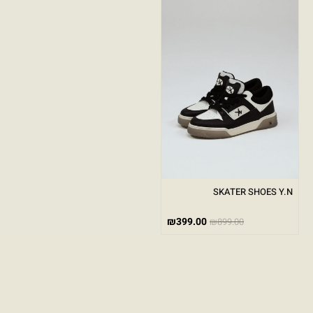
SKATER SHOES Y.N
₪
399.00
₪
899.00