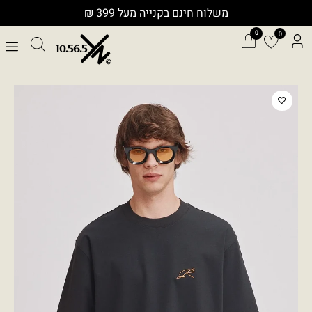
ילוג
משלוח חינם בקנייה מעל 399 ₪
תוכן
0
כמות
של
SHAKK
T0266MER