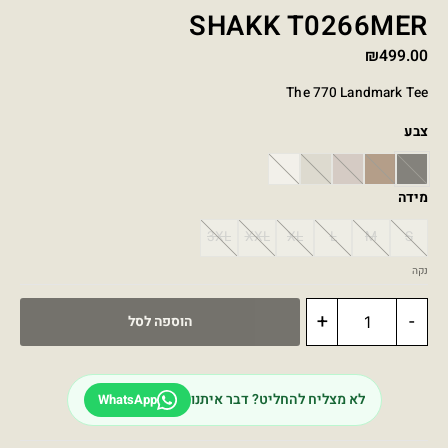
SHAKK T0266MER
₪
499.00
The 770 Landmark Tee
צבע
WHITE
STONE
PINK
BROWN
BLACK
מידה
3XL
XXL
XL
L
M
S
נקה
+
-
הוספה לסל
לא מצליח להחליט? דבר איתנו
WhatsApp