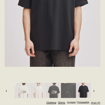
›
‹
דף הבית
-
- SHAKK T0266MER
Shirts
-
Clothing