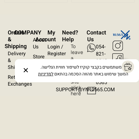
עצירת אנימציות
ריווח טקסט
Orders
COMPANY
My
?Need
Contact
סרגל קריאה
&
Account
Help
Us
About
Shipping
Us
Login /
054-
To
הסתרת תמונות
leave
Delivery
Register
821-
Store
a
&
0565
Locations
Wishlist
message
Shipping
אנו משתמשים בקבצי קוקיז לשיפור חווית הגלישה.
054-
✕
on
Contact
Orders
המשך שימוש באתר מהווה הסכמה בהתאם
למדיניות
821-
the
Returns /
Us
site
0565​
Exchanges
click
SUPPORT@YN10565.COM
here
Terms & Conditions
Privacy Policy
Cancellation Policy
Accessibility Statement