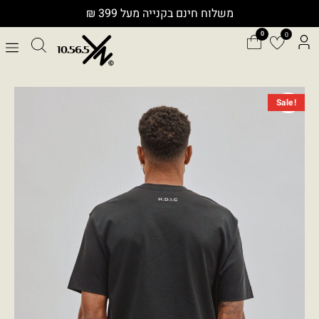
ילוג
משלוח חינם בקנייה מעל 399 ₪
תוכן
0
המחיר
המחיר
כמות
Sale!
המקורי
הנוכחי
של
היה:
הוא:
TIDEWASH
₪249.00.
₪499.00.
T0215