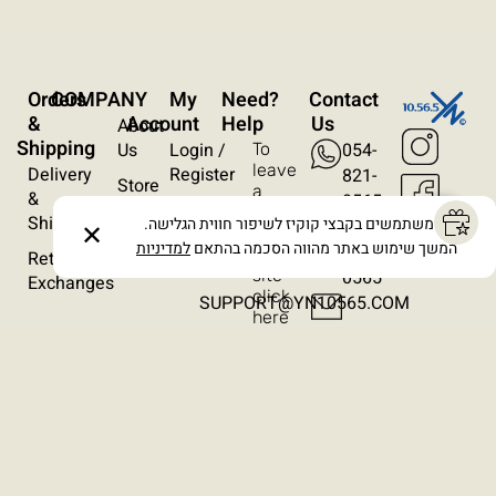
עצירת אנימציות
ריווח טקסט
Orders
COMPANY
My
?Need
Contact
סרגל קריאה
&
Account
Help
Us
About
Shipping
Us
Login /
054-
To
הסתרת תמונות
leave
Delivery
Register
821-
Store
a
&
0565
Locations
Wishlist
message
Shipping
אנו משתמשים בקבצי קוקיז לשיפור חווית הגלישה.
054-
✕
on
Contact
Orders
המשך שימוש באתר מהווה הסכמה בהתאם
למדיניות
821-
the
Returns /
Us
site
0565​
Exchanges
click
SUPPORT@YN10565.COM
here
Terms & Conditions
Privacy Policy
Cancellation Policy
Accessibility Statement