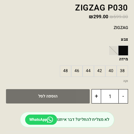
ZIGZAG P030
₪
299.00
₪
599.00
ZIGZAG
צבע
STONE
BLACK
מידה
48
46
44
42
40
38
נקה
+
-
הוספה לסל
לא מצליח להחליט? דבר איתנו
WhatsApp