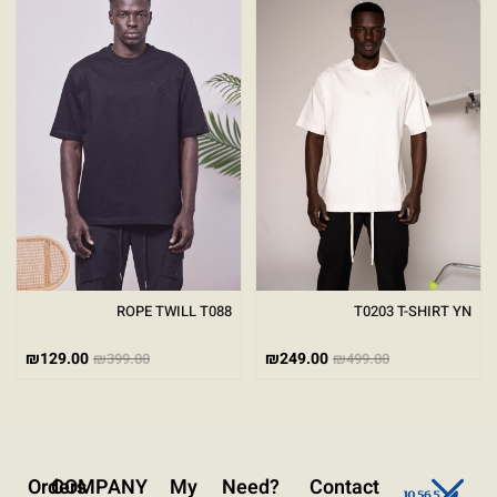
גודל טקסט
A+
A-
100%
גווני אפור
מצבי תצוגה
רגיל
ניגודיות גבוהה
ניגודיות הפוכה
רקע בהיר
הדגשת קישורים
ROPE TWILL T088
T0203 T-SHIRT YN
פונט קריא
₪
129.00
₪
249.00
₪
399.00
₪
499.00
עצירת אנימציות
ריווח טקסט
Orders
COMPANY
My
?Need
Contact
סרגל קריאה