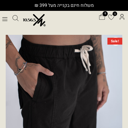
ילוג
משלוח חינם בקנייה מעל 399 ₪
תוכן
0
המחיר
המחיר
כמות
Sale!
המקורי
הנוכחי
של
היה:
הוא:
ZIGZAG
₪299.00.
₪599.00.
P030