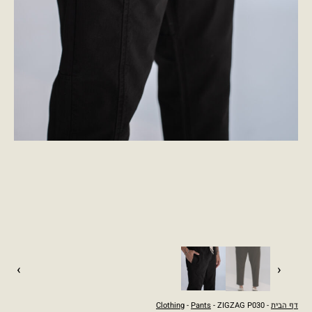
›
‹
דף הבית
-
- ZIGZAG P030
Pants
-
Clothing