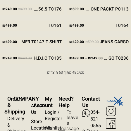
המחיר המקורי היה
המח
מבצע
BROWN
BLACK
STONE
BLACK
DAVID 10.56.5 T0176
YN ONE PACKT P0113
₪
249.00
₪
499.00
₪
599.00
-50%
גודל טקסט
STONE
BLACK
STONE
KHAKI
WHITE
BLACK
A+
A-
100%
T0161
T0164
₪
499.00
₪
499.00
המחיר המקורי היה: ₪599.00.
המחיר הנוכחי הוא: ₪420.00.
מבצע
גווני אפור
STONE
KHAKI
WHITE
BLACK
BLUE
MER T0147 T SHIRT
JEANS CARGO
₪
499.00
₪
420.00
₪
599.00
-30%
מצבי תצוגה
טווח מחירים: ⁦₪249.00⁩ עד ⁦₪499.00⁩
המחיר המקורי היה
המח
מבצע
מבצע
BROWN
BLACK
STONE
WHITE
BLACK
H.D.I.C T0135
DAV GO T0236
₪
249.00
₪
449.00
₪
499.00
–
₪
249.00
רגיל
ניגודיות גבוהה
-45%
-50%
מציג 48 מתוך 63 מוצרים
ניגודיות הפוכה
רקע בהיר
הדגשת קישורים
Orders
COMPANY
My
?Need
Contact
פונט קריא
&
Account
Help
Us
About
Shipping
Us
Login /
054-
To
עצירת אנימציות
leave
Delivery
Register
821-
Store
a
&
0565
Locations
Wishlist
message
ריווח טקסט